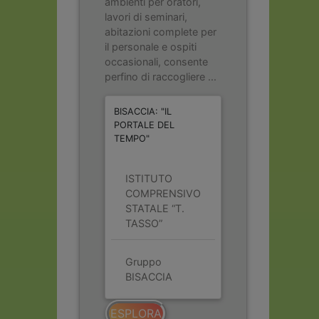
ambienti per oratori,
lavori di seminari,
abitazioni complete per
il personale e ospiti
occasionali, consente
perfino di raccogliere ...
BISACCIA: "IL
PORTALE DEL
TEMPO"
ISTITUTO
COMPRENSIVO
STATALE “T.
TASSO”
Gruppo
BISACCIA
ESPLORA