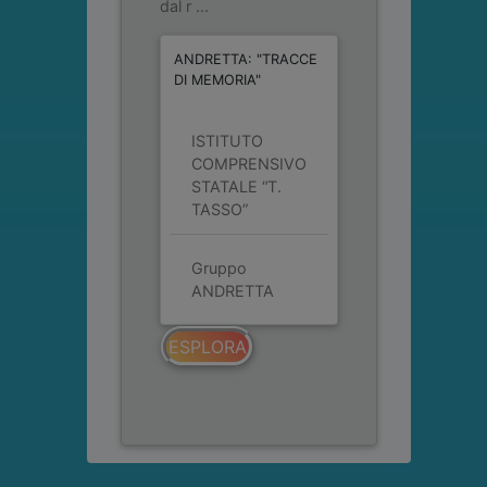
dal r ...
ANDRETTA: "TRACCE
DI MEMORIA"
ISTITUTO
COMPRENSIVO
STATALE “T.
TASSO”
Gruppo
ANDRETTA
ESPLORA