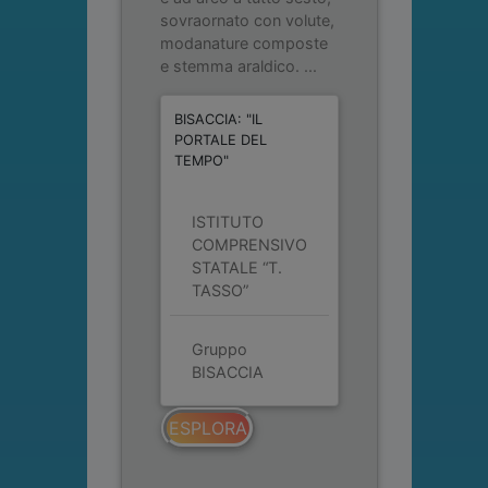
sovraornato con volute,
modanature composte
e stemma araldico. ...
BISACCIA: "IL
PORTALE DEL
TEMPO"
ISTITUTO
COMPRENSIVO
STATALE “T.
TASSO”
Gruppo
BISACCIA
ESPLORA