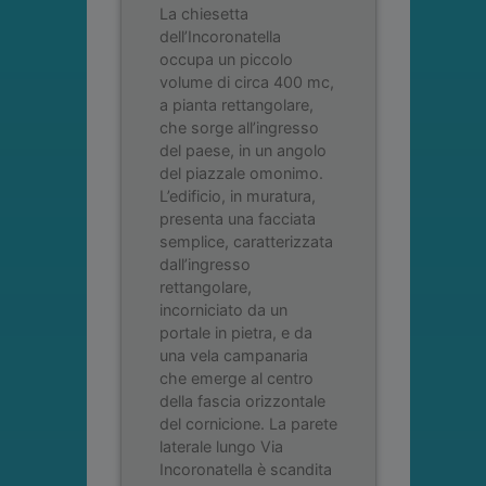
La chiesetta
dell’Incoronatella
occupa un piccolo
volume di circa 400 mc,
a pianta rettangolare,
che sorge all’ingresso
del paese, in un angolo
del piazzale omonimo.
L’edificio, in muratura,
presenta una facciata
semplice, caratterizzata
dall’ingresso
rettangolare,
incorniciato da un
portale in pietra, e da
una vela campanaria
che emerge al centro
della fascia orizzontale
del cornicione. La parete
laterale lungo Via
Incoronatella è scandita