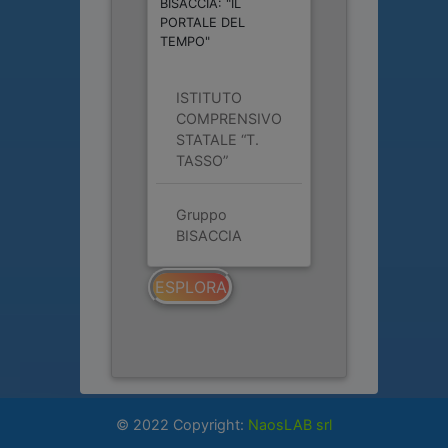
BISACCIA: "IL
PORTALE DEL
TEMPO"
ISTITUTO
COMPRENSIVO
STATALE “T.
TASSO”
Gruppo
BISACCIA
ESPLORA
© 2022 Copyright:
NaosLAB srl