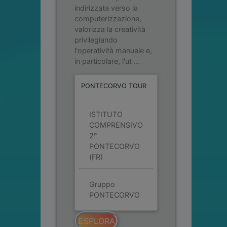
indirizzata verso la
computerizzazione,
valorizza la creatività
privilegiando
l'operatività manuale e,
in particolare, l'ut ...
PONTECORVO TOUR
ISTITUTO
COMPRENSIVO
2°
PONTECORVO
(FR)
Gruppo
PONTECORVO
ESPLORA