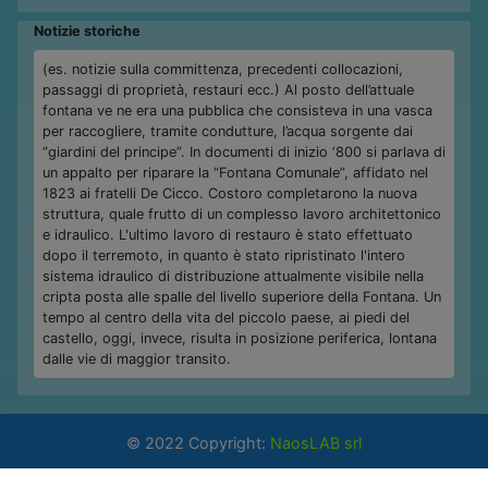
Notizie storiche
(es. notizie sulla committenza, precedenti collocazioni,
passaggi di proprietà, restauri ecc.) Al posto dell’attuale
fontana ve ne era una pubblica che consisteva in una vasca
per raccogliere, tramite condutture, l’acqua sorgente dai
“giardini del principe”. In documenti di inizio ‘800 si parlava di
un appalto per riparare la “Fontana Comunale”, affidato nel
1823 ai fratelli De Cicco. Costoro completarono la nuova
struttura, quale frutto di un complesso lavoro architettonico
e idraulico. L'ultimo lavoro di restauro è stato effettuato
dopo il terremoto, in quanto è stato ripristinato l'intero
sistema idraulico di distribuzione attualmente visibile nella
cripta posta alle spalle del livello superiore della Fontana. Un
tempo al centro della vita del piccolo paese, ai piedi del
castello, oggi, invece, risulta in posizione periferica, lontana
dalle vie di maggior transito.
© 2022 Copyright:
NaosLAB srl