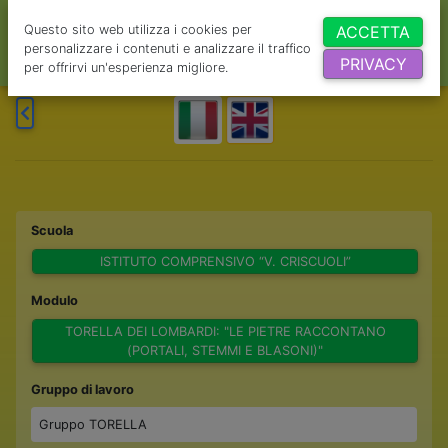
Questo sito web utilizza i cookies per
ACCETTA
personalizzare i contenuti e analizzare il traffico
PRIVACY
per offrirvi un'esperienza migliore.
Scuola
ISTITUTO COMPRENSIVO “V. CRISCUOLI”
Modulo
TORELLA DEI LOMBARDI: "LE PIETRE RACCONTANO
(PORTALI, STEMMI E BLASONI)"
Gruppo di lavoro
Gruppo TORELLA