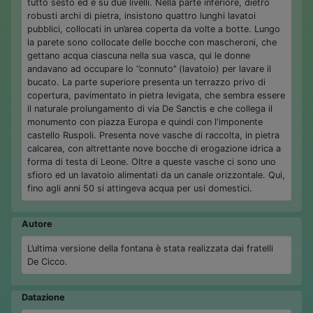
tutto sesto ed è su due livelli. Nella parte inferiore, dietro
robusti archi di pietra, insistono quattro lunghi lavatoi
pubblici, collocati in un’area coperta da volte a botte. Lungo
la parete sono collocate delle bocche con mascheroni, che
gettano acqua ciascuna nella sua vasca, qui le donne
andavano ad occupare lo ‘’connuto’’ (lavatoio) per lavare il
bucato. La parte superiore presenta un terrazzo privo di
copertura, pavimentato in pietra levigata, che sembra essere
il naturale prolungamento di via De Sanctis e che collega il
monumento con piazza Europa e quindi con l'imponente
castello Ruspoli. Presenta nove vasche di raccolta, in pietra
calcarea, con altrettante nove bocche di erogazione idrica a
forma di testa di Leone. Oltre a queste vasche ci sono uno
sfioro ed un lavatoio alimentati da un canale orizzontale. Qui,
fino agli anni 50 si attingeva acqua per usi domestici.
Autore
L’ultima versione della fontana è stata realizzata dai fratelli
De Cicco.
Datazione