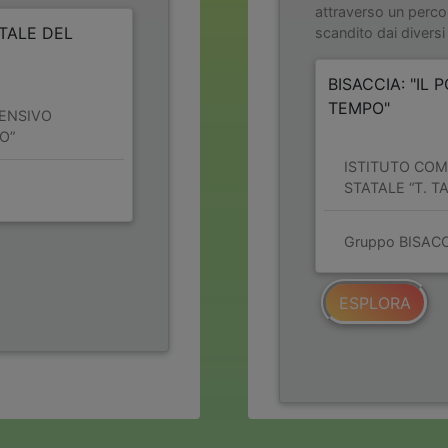
attraverso un perco
RTALE DEL
scandito dai diversi 
BISACCIA: "IL 
TEMPO"
ENSIVO
O”
ISTITUTO CO
STATALE “T. T
Gruppo BISAC
ESPLORA