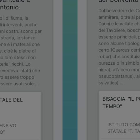
Antonio
Dal belvedere del 
ammirare, oltre ai p
oli di fiume, la
Dauni e le vallate c
i interventi, anche
del Tavoliere, boschi
ani costruiscono per
essenze principali, 
strada, le stanze
sono alcune tipolog
ne e i materiali che
cerro (Quercus cerri
 cioè le pietre di
robur) che costitui
o loro stessi non
purezza o in simbios
iali ricchi. Lo
nigra), all'acero mo
evedeva infatti che
pseudoplatanus), al
ro essere troppo
sylvatica) ...
sere usati solo ...
BISACCIA: "IL 
RTALE DEL
TEMPO"
ISTITUTO CO
ENSIVO
STATALE “T. T
O”