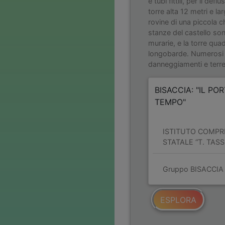
e tubi fittili, per il def
torre alta 12 metri e la
rovine di una piccola c
stanze del castello son
murarie, e la torre qua
longobarde. Numerosi 
danneggiamenti e terre
BISACCIA: "IL PO
TEMPO"
ISTITUTO COMPR
STATALE “T. TASS
Gruppo BISACCIA
ESPLORA