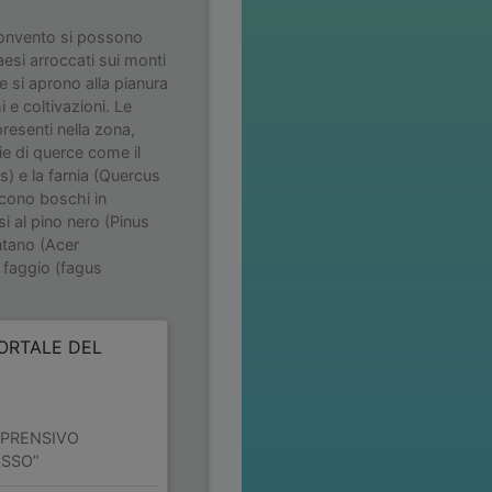
Convento si possono
aesi arroccati sui monti
he si aprono alla pianura
 e coltivazioni. Le
presenti nella zona,
ie di querce come il
s) e la farnia (Quercus
scono boschi in
i al pino nero (Pinus
ntano (Acer
 faggio (fagus
PORTALE DEL
MPRENSIVO
ASSO”