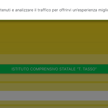
enuti e analizzare il traffico per offrirvi un'esperienza migli
Modulo
ISTITUTO COMPRENSIVO STATALE “T. TASSO”