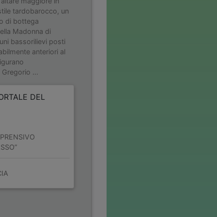
’altare maggiore in
stile tardobarocco, un
to di bottega
della Madonna di
uni bassorilievi posti
bilmente anteriori al
figurano
Gregorio ...
PORTALE DEL
MPRENSIVO
ASSO”
CIA