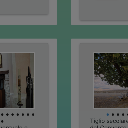
Tiglio secola
entuale e
del Convento