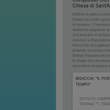
Chiesa di Sant’
Edificio in pietra e ciott
Chiesa ha subito grand
di restauro. I Francesc
addizione seguendo la 
che avevano in dotazio
avevano a disposizione,
fiume che raccoglievan
potendo comprare mater
Statuto francescano pr
le chiese non dovesse
decorate e dovevano es
BISACCIA: "IL PO
TEMPO"
ISTITUTO COMPR
STATALE “T. TASS