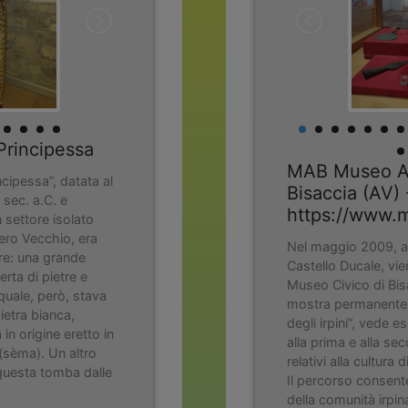
Principessa
MAB Museo Ar
cipessa”, datata al
Bisaccia (AV) 
 sec. a.C. e
https://www.m
 settore isolato
tero Vecchio, era
Nel maggio 2009, al
ure: una grande
Castello Ducale, vie
rta di pietre e
Museo Civico di Bisa
a quale, però, stava
mostra permanente da
ietra bianca,
degli irpini”, vede es
 in origine eretto in
alla prima e alla se
(sèma). Un altro
relativi alla cultura 
questa tomba dalle
Il percorso consente 
della comunità irpin