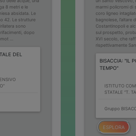
lusso delle acque, una
un Santo Vescovo, l
rga 8 metri e le
marmi policromi di 
hiesa absidata. Le
coro ligneo intaglia
o 42. Le strutture
bagnolese, l’altare 
drilatera sono
Costantinopoli e alc
rifacimenti, dopo
sul prospetto, proba
mot ...
XVI secolo, che raf
rispettivamente San 
RTALE DEL
BISACCIA: "IL 
TEMPO"
ENSIVO
O”
ISTITUTO CO
STATALE “T. T
Gruppo BISAC
ESPLORA