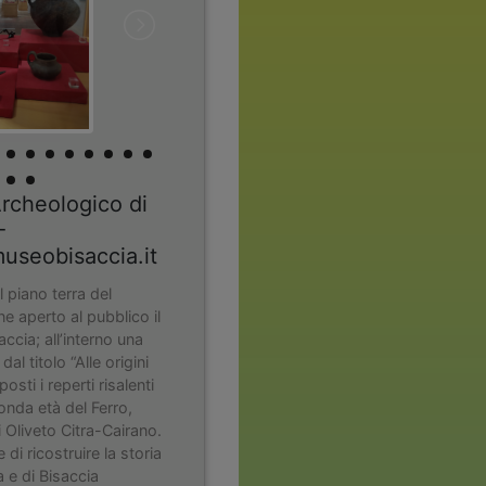
cheologico di
-
useobisaccia.it
 piano terra del
ne aperto al pubblico il
ccia; all’interno una
l titolo “Alle origini
posti i reperti risalenti
conda età del Ferro,
di Oliveto Citra-Cairano.
di ricostruire la storia
a e di Bisaccia