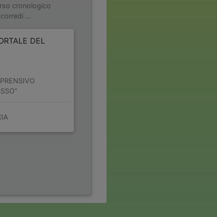
rso cronologico
corredi ...
PORTALE DEL
MPRENSIVO
ASSO”
CIA