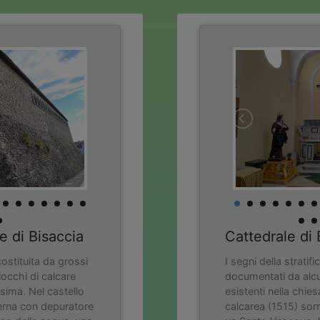
e di Bisaccia
Cattedrale di 
costituita da grossi
I segni della stratif
 blocchi di calcare
documentati da alcu
sima. Nel castello
esistenti nella chies
erna con depuratore
calcarea (1515) sor