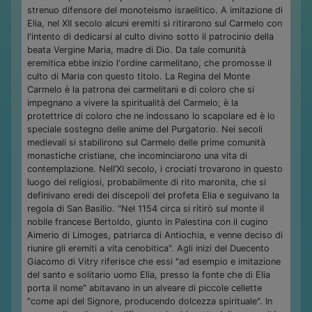
strenuo difensore del monoteismo israelitico. A imitazione di
Elia, nel XII secolo alcuni eremiti si ritirarono sul Carmelo con
l'intento di dedicarsi al culto divino sotto il patrocinio della
beata Vergine Maria, madre di Dio. Da tale comunità
eremitica ebbe inizio l'ordine carmelitano, che promosse il
culto di Maria con questo titolo. La Regina del Monte
Carmelo è la patrona dei carmelitani e di coloro che si
impegnano a vivere la spiritualità del Carmelo; è la
protettrice di coloro che ne indossano lo scapolare ed è lo
speciale sostegno delle anime del Purgatorio. Nei secoli
medievali si stabilirono sul Carmelo delle prime comunità
monastiche cristiane, che incominciarono una vita di
contemplazione. Nell’XI secolo, i crociati trovarono in questo
luogo dei religiosi, probabilmente di rito maronita, che si
definivano eredi dei discepoli del profeta Elia e seguivano la
regola di San Basilio. "Nel 1154 circa si ritirò sul monte il
nobile francese Bertoldo, giunto in Palestina con il cugino
Aimerio di Limoges, patriarca di Antiochia, e venne deciso di
riunire gli eremiti a vita cenobitica". Agli inizi del Duecento
Giacomo di Vitry riferisce che essi "ad esempio e imitazione
del santo e solitario uomo Elia, presso la fonte che di Elia
porta il nome" abitavano in un alveare di piccole cellette
"come api del Signore, producendo dolcezza spirituale". In