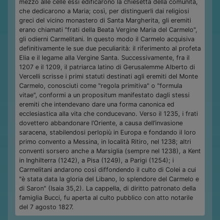
mezzo alle celle essi edificarono la chiesetta della comunità,
che dedicarono a Maria; così, per distinguerli dai religiosi
greci del vicino monastero di Santa Margherita, gli eremiti
erano chiamati "frati della Beata Vergine Maria del Carmelo",
gli odierni Carmelitani. In questo modo il Carmelo acquisiva
definitivamente le sue due peculiarità: il riferimento al profeta
Elia e il legame alla Vergine Santa. Successivamente, fra il
1207 e il 1209, il patriarca latino di Gerusalemme Alberto di
Vercelli scrisse i primi statuti destinati agli eremiti del Monte
Carmelo, conosciuti come "regola primitiva" o "formula
vitae", conformi a un propositum manifestato dagli stessi
eremiti che intendevano dare una forma canonica ed
ecclesiastica alla vita che conducevano. Verso il 1235, i frati
dovettero abbandonare l’Oriente, a causa dell’invasione
saracena, stabilendosi perlopiù in Europa e fondando il loro
primo convento a Messina, in località Ritiro, nel 1238; altri
conventi sorsero anche a Marsiglia (sempre nel 1238), a Kent
in Inghilterra (1242), a Pisa (1249), a Parigi (1254); i
Carmelitani andarono così diffondendo il culto di Colei a cui
"è stata data la gloria del Libano, lo splendore del Carmelo e
di Saron" (Isaia 35,2). La cappella, di diritto patronato della
famiglia Bucci, fu aperta al culto pubblico con atto notarile
del 7 agosto 1827.