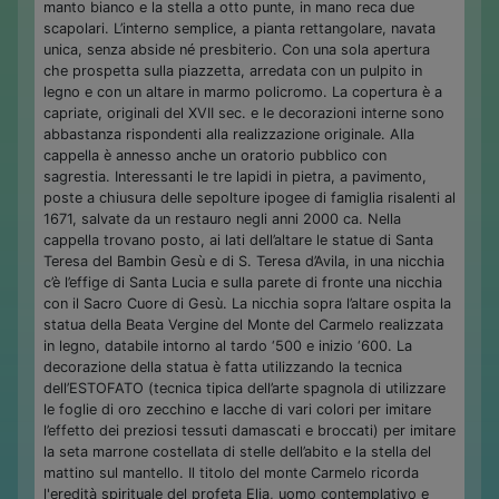
manto bianco e la stella a otto punte, in mano reca due
scapolari. L’interno semplice, a pianta rettangolare, navata
unica, senza abside né presbiterio. Con una sola apertura
che prospetta sulla piazzetta, arredata con un pulpito in
legno e con un altare in marmo policromo. La copertura è a
capriate, originali del XVII sec. e le decorazioni interne sono
abbastanza rispondenti alla realizzazione originale. Alla
cappella è annesso anche un oratorio pubblico con
sagrestia. Interessanti le tre lapidi in pietra, a pavimento,
poste a chiusura delle sepolture ipogee di famiglia risalenti al
1671, salvate da un restauro negli anni 2000 ca. Nella
cappella trovano posto, ai lati dell’altare le statue di Santa
Teresa del Bambin Gesù e di S. Teresa d’Avila, in una nicchia
c’è l’effige di Santa Lucia e sulla parete di fronte una nicchia
con il Sacro Cuore di Gesù. La nicchia sopra l’altare ospita la
statua della Beata Vergine del Monte del Carmelo realizzata
in legno, databile intorno al tardo ‘500 e inizio ‘600. La
decorazione della statua è fatta utilizzando la tecnica
dell’ESTOFATO (tecnica tipica dell’arte spagnola di utilizzare
le foglie di oro zecchino e lacche di vari colori per imitare
l’effetto dei preziosi tessuti damascati e broccati) per imitare
la seta marrone costellata di stelle dell’abito e la stella del
mattino sul mantello. Il titolo del monte Carmelo ricorda
l'eredità spirituale del profeta Elia, uomo contemplativo e