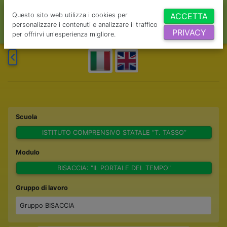
Questo sito web utilizza i cookies per
ACCETTA
personalizzare i contenuti e analizzare il traffico
PRIVACY
per offrirvi un'esperienza migliore.
Scuola
ISTITUTO COMPRENSIVO STATALE “T. TASSO”
Modulo
BISACCIA: "IL PORTALE DEL TEMPO"
Gruppo di lavoro
Gruppo BISACCIA