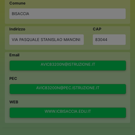
Comune
BISACCIA
Indirizzo
CAP
VIA PASQUALE STANISLAO MANCINI
83044
Email
AVIC83200N@ISTRUZIONE.IT
PEC
AVIC83200N@PEC.ISTRUZIONE.IT
WEB
WWW.ICBISACCIA.EDU.IT