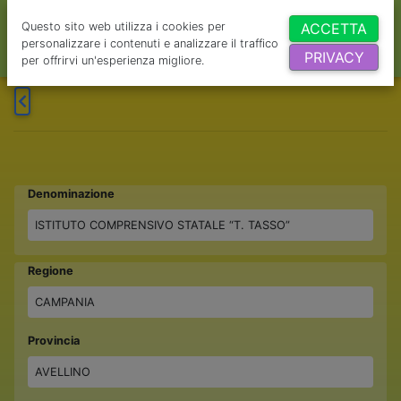
Questo sito web utilizza i cookies per
ACCETTA
personalizzare i contenuti e analizzare il traffico
PRIVACY
per offrirvi un'esperienza migliore.
Denominazione
ISTITUTO COMPRENSIVO STATALE “T. TASSO”
Regione
CAMPANIA
Provincia
AVELLINO