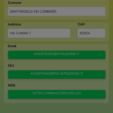
Comune
SANT'ANGELO DEI LOMBARDI
Indirizzo
CAP
VIA S.IANNI 1
83054
Email
AVIC87500G@ISTRUZIONE.IT
PEC
AVIC87500G@PEC.ISTRUZIONE.IT
WEB
HTTPS://WWW.ICCRISCUOLI.EU