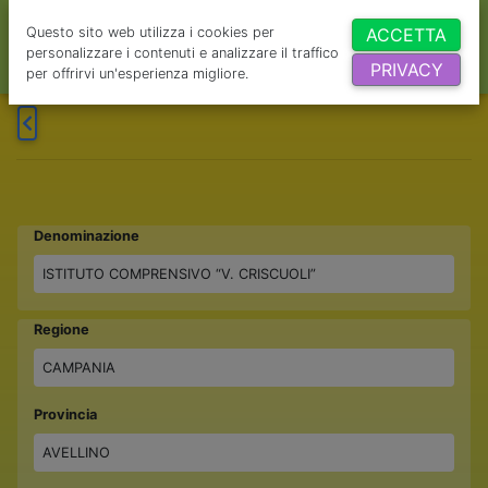
Questo sito web utilizza i cookies per
ACCETTA
personalizzare i contenuti e analizzare il traffico
PRIVACY
per offrirvi un'esperienza migliore.
Denominazione
ISTITUTO COMPRENSIVO “V. CRISCUOLI”
Regione
CAMPANIA
Provincia
AVELLINO