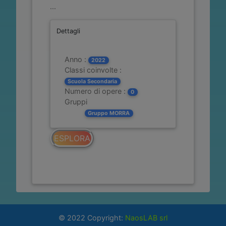
...
Dettagli
Anno :
2022
Classi coinvolte :
Scuola Secondaria
Numero di opere :
0
Gruppi
Gruppo MORRA
ESPLORA
© 2022 Copyright:
NaosLAB srl