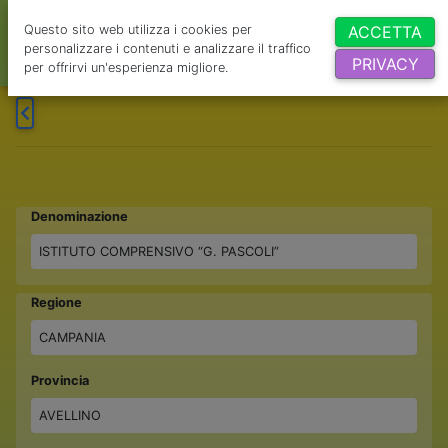
Questo sito web utilizza i cookies per
ACCETTA
personalizzare i contenuti e analizzare il traffico
PRIVACY
per offrirvi un'esperienza migliore.
Denominazione
ISTITUTO COMPRENSIVO “G. PASCOLI”
Regione
CAMPANIA
Provincia
AVELLINO