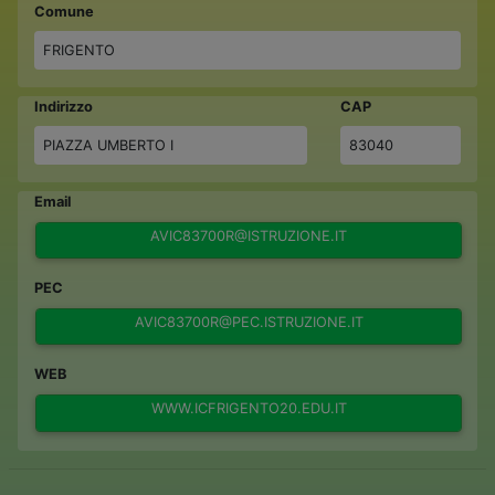
Comune
FRIGENTO
Indirizzo
CAP
PIAZZA UMBERTO I
83040
Email
AVIC83700R@ISTRUZIONE.IT
PEC
AVIC83700R@PEC.ISTRUZIONE.IT
WEB
WWW.ICFRIGENTO20.EDU.IT