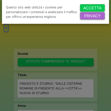
Questo sito web utilizza i cookies per
ACCETTA
personalizzare i contenuti e analizzare il traffico
PRIVACY
per offrirvi un'esperienza migliore.
Scuola
ISTITUTO COMPRENSIVO “G. PASCOLI”
Titolo
FRIGENTO E STURNO: "DALLE CISTERNE
ROMANE DI FRIGENTO ALLA <<CITTA'>>
NUOVA DI STURNO
Anno