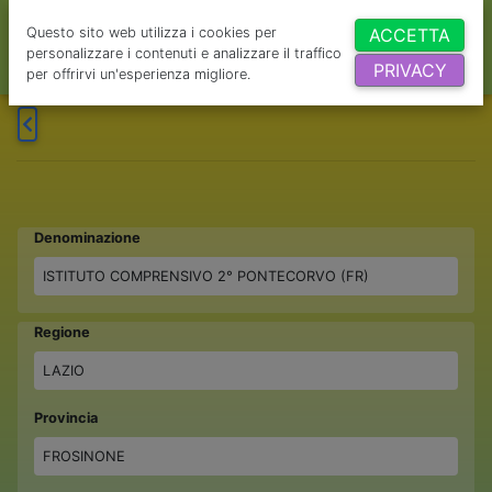
Questo sito web utilizza i cookies per
ACCETTA
personalizzare i contenuti e analizzare il traffico
PRIVACY
per offrirvi un'esperienza migliore.
Denominazione
ISTITUTO COMPRENSIVO 2° PONTECORVO (FR)
Regione
LAZIO
Provincia
FROSINONE