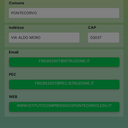
Comune
PONTECORVO
Indirizzo
CAP
VIA ALDO MORO
03037
Email
FRIC85200T@ISTRUZIONE.IT
PEC
FRIC85200T@PEC.ISTRUZIONE.IT
WEB
WWW.ISTITUTOCOMPRENSIVO2PONTECORVO.EDU.IT